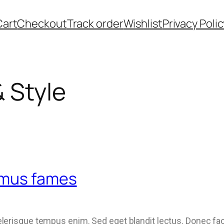
Cart
Checkout
Track order
Wishlist
Privacy Polic
 Style
 mus fames
elerisque tempus enim. Sed eget blandit lectus. Donec fac