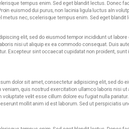
elerisque tempus enim. Sed eget blandit lectus. Donec fac
roin euismod dui purus, non lacinia ligula luctus aIn volu
l metus nec, scelerisque tempus enim. Sed eget blandit le
ipiscing elit, sed do eiusmod tempor incididunt ut labore
aboris nisi ut aliquip ex ea commodo consequat. Duis aute 
iatur. Excepteur sint occaecat cupidatat non proident, sunt 
um dolor sit amet, consectetur adipisicing elit, sed do e
 veniam, quis nostrud exercitation ullamco laboris nisi 
in voluptate velit esse cillum dolore eu fugiat nulla pariat
deserunt mollit anim id est laborum. Sed ut perspiciatis un
elerisque tempus enim. Sed eget blandit lectus. Donec fac