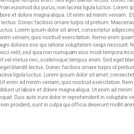
roin euismod dui purus, non lacinia ligula luctus. Lorem i
labore et dolore magna aliqua. Ut enim ad minim veniam.
Et
lectus. Donec facilisis ornare turpis id pretium. Maecena
 luctus. Lorem ipsum dolor sit amet, consectetur adipiscin
minim veniam, quis nostrud exercitation. Nemo enim ipsam
magni dolores eos qui ratione voluptatem sequi nesciunt.
ipisci velit, sed quia non numquam eius modi tempora inc
et vel metus nec, scelerisque tempus enim. Sed eget blandi
et blandit lectus. Donec facilisis ornare turpis id preti
cinia ligula luctus. Lorem ipsum dolor sit amet, consecte
a. Ut enim ad minim veniam, quis nostrud exercitation. Rem
didunt ut labore et dolore magna aliqua. Ut enim ad minim
uat. Duis aute irure dolor in reprehenderit in voluptate vel
non proident, sunt in culpa qui officia deserunt mollit ani