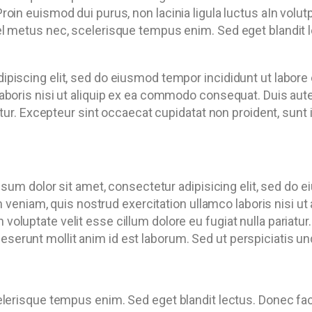
roin euismod dui purus, non lacinia ligula luctus aIn volu
l metus nec, scelerisque tempus enim. Sed eget blandit le
ipiscing elit, sed do eiusmod tempor incididunt ut labore
aboris nisi ut aliquip ex ea commodo consequat. Duis aute 
iatur. Excepteur sint occaecat cupidatat non proident, sunt 
um dolor sit amet, consectetur adipisicing elit, sed do e
 veniam, quis nostrud exercitation ullamco laboris nisi 
in voluptate velit esse cillum dolore eu fugiat nulla pariat
deserunt mollit anim id est laborum. Sed ut perspiciatis un
elerisque tempus enim. Sed eget blandit lectus. Donec fac