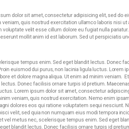
um dolor sit amet, consectetur adipisicing elit, sed do e
 veniam, quis nostrud exercitation ullamco laboris nisi 
in voluptate velit esse cillum dolore eu fugiat nulla pariat
deserunt mollit anim id est laborum. Sed ut perspiciatis un
elerisque tempus enim. Sed eget blandit lectus. Donec fac
roin euismod dui purus, non lacinia ligula luctus. Lorem i
labore et dolore magna aliqua. Ut enim ad minim veniam.
Et
lectus. Donec facilisis ornare turpis id pretium. Maecena
 luctus. Lorem ipsum dolor sit amet, consectetur adipiscin
minim veniam, quis nostrud exercitation. Nemo enim ipsam
magni dolores eos qui ratione voluptatem sequi nesciunt.
ipisci velit, sed quia non numquam eius modi tempora inc
et vel metus nec, scelerisque tempus enim. Sed eget blandi
et blandit lectus. Donec facilisis ornare turpis id preti