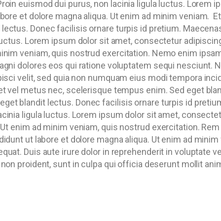
roin euismod dui purus, non lacinia ligula luctus. Lorem i
labore et dolore magna aliqua. Ut enim ad minim veniam.
Et
lectus. Donec facilisis ornare turpis id pretium. Maecena
 luctus. Lorem ipsum dolor sit amet, consectetur adipiscin
minim veniam, quis nostrud exercitation. Nemo enim ipsam
magni dolores eos qui ratione voluptatem sequi nesciunt.
ipisci velit, sed quia non numquam eius modi tempora inc
et vel metus nec, scelerisque tempus enim. Sed eget blandi
et blandit lectus. Donec facilisis ornare turpis id preti
cinia ligula luctus. Lorem ipsum dolor sit amet, consecte
a. Ut enim ad minim veniam, quis nostrud exercitation. Rem
didunt ut labore et dolore magna aliqua. Ut enim ad minim
uat. Duis aute irure dolor in reprehenderit in voluptate vel
non proident, sunt in culpa qui officia deserunt mollit ani